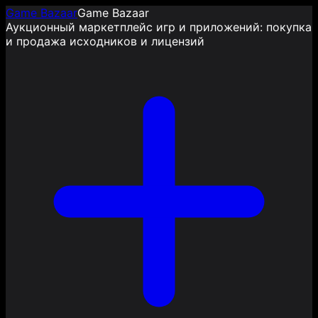
Game Bazaar
Game Bazaar
Аукционный маркетплейс игр и приложений: покупка
и продажа исходников и лицензий