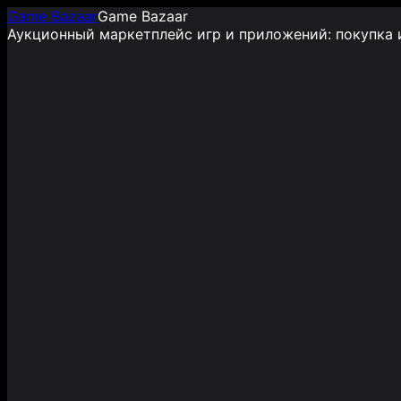
Game Bazaar
Game Bazaar
Аукционный маркетплейс игр и приложений: покупка 