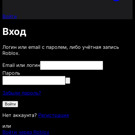
Войти
Вход
Логин или email с паролем, либо учётная запись
Roblox.
Email или логин
Пароль
Забыли пароль?
Войти
Нет аккаунта?
Регистрация
или
Войти через Roblox