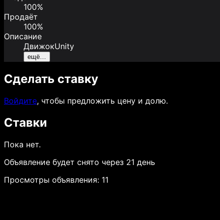
100
%
Продаёт
100
%
Описание
Движок
Unity
ещё…
Сделать ставку
Войдите
, чтобы предложить цену и долю.
Ставки
Пока нет.
Объявление будет снято через
21
день
Просмотры объявления:
11