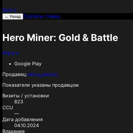
Войти
Сделать ставку
← Назад
Hero Miner: Gold & Battle
Играть
Google Play
Продавец:
nikita_yohoho
Показатели указаны продавцом
Визиты / установки
823
CCU
—
Дата добавления
04.10.2024
Владение